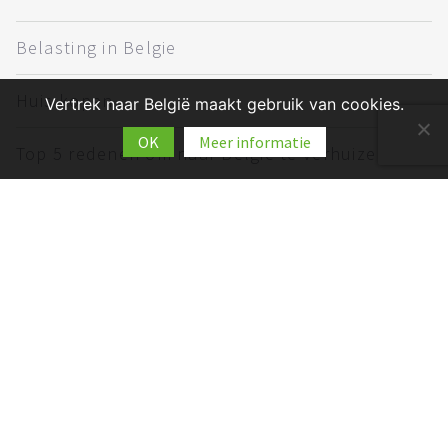
Belasting in Belgie
Huis kopen
Vertrek naar België maakt gebruik van cookies.
OK
Meer informatie
Top 5 redenen om naar België te verhuizen
Verhuizen naar Belgie
Werken in België
Wonen in Belgie
© 2026
Vertrek naar België