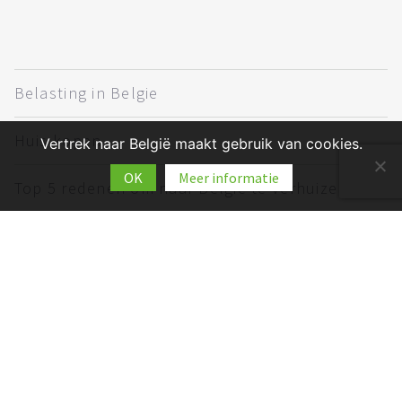
Belasting in Belgie
Huis kopen
Vertrek naar België maakt gebruik van cookies.
OK
Meer informatie
Top 5 redenen om naar België te verhuizen
Verhuizen naar Belgie
Werken in België
Wonen in Belgie