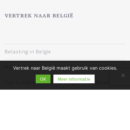
VERTREK NAAR BELGIË
Belasting in Belgie
Huis kopen
Vertrek naar België maakt gebruik van cookies.
OK
Meer informatie
Top 5 redenen om naar België te verhuizen
Verhuizen naar Belgie
Werken in België
Wonen in Belgie